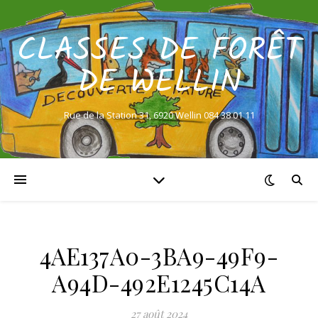
CLASSES DE FORÊT
DE WELLIN
Rue de la Station 31, 6920 Wellin 084 38 01 11
4AE137A0-3BA9-49F9-
A94D-492E1245C14A
27 août 2024