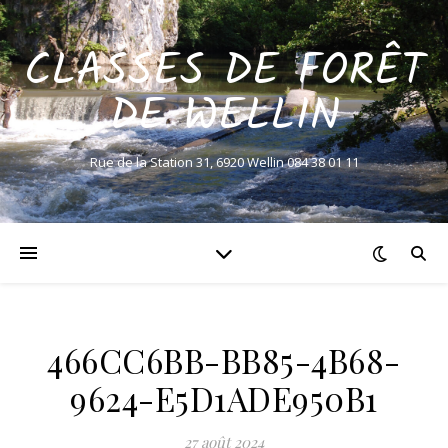
CLASSES DE FORÊT
DE WELLIN
Rue de la Station 31, 6920 Wellin 084 38 01 11
466CC6BB-BB85-4B68-
9624-E5D1ADE950B1
27 août 2024