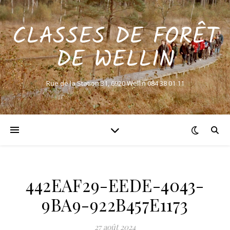
CLASSES DE FORÊT
DE WELLIN
Rue de la Station 31, 6920 Wellin 084 38 01 11
442EAF29-EEDE-4043-
9BA9-922B457E1173
27 août 2024