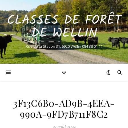
CLASSES DE FORÊT
DE WELLIN
Rue de la Station 31, 6920 Wellin 084 38 01 11
3F13C6B0-AD9B-4EEA-
990A-9FD7B711F8C2
27 août 2024