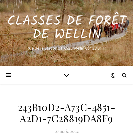
CLASSES DE FORÊT
DE WELLIN
Rue de la Station 31, 6920 Wellin 084 38 01 11
243B10D2-A73C-4851-
A2D1-7C28819DA8F9
27 août 2024