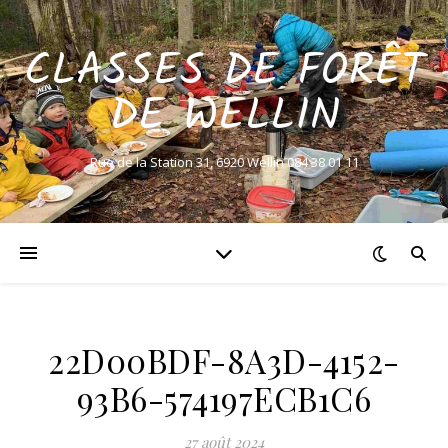
CLASSES DE FORÊT
DE WELLIN
Rue de la Station 31, 6920 Wellin 084 38 01 11
22D00BDF-8A3D-4152-
93B6-574197ECB1C6
27 août 2024