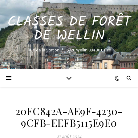
CLASSES DE FORÊT
DE WELLIN
Rue de la Station 31, 6920 Wellin 084 38 01 11
20FC842A-AE9F-4230-
9CFB-EEFB5115E9E0
27 août 2024