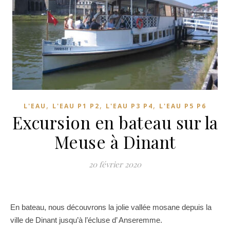
,
,
,
L'EAU
L'EAU P1 P2
L'EAU P3 P4
L'EAU P5 P6
Excursion en bateau sur la
Meuse à Dinant
20 février 2020
En bateau, nous découvrons la jolie vallée mosane depuis la
ville de Dinant jusqu’à l’écluse d’ Anseremme.