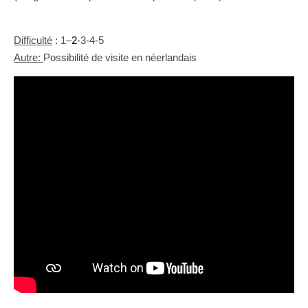
Difficulté
:
1
–
2
-3-4-5
Autre:
Possibilité de visite en néerlandais