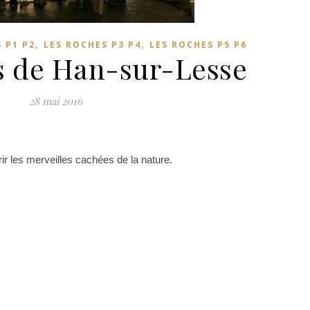
,
,
 P1 P2
LES ROCHES P3 P4
LES ROCHES P5 P6
es de Han-sur-Lesse
28 mai 2016
rir les merveilles cachées de la nature.