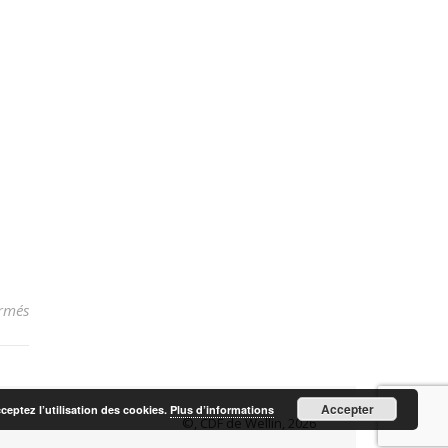
sur Les grottes de Han-sur-Lesse
rmés
Accepter
cceptez l’utilisation des cookies.
Plus d’informations
©, CDF de Wellin, 2026