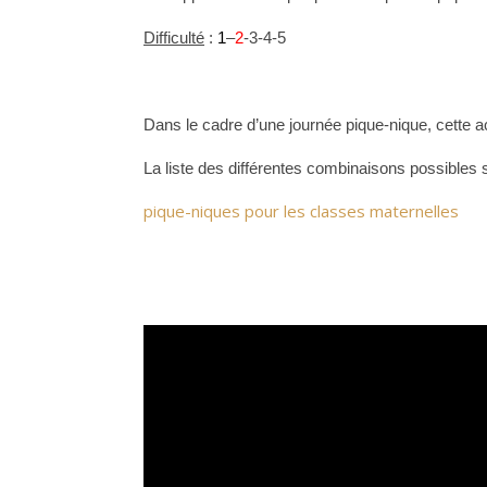
Difficulté
:
1
–
2
-3-4-5
Dans le cadre d’une journée pique-nique, cette a
La liste des différentes combinaisons possibles s
pique-niques pour les classes maternelles