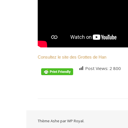
Consultez le site des Grottes de Han
Post Views:
2 800
Thème Ashe par
WP Royal
.