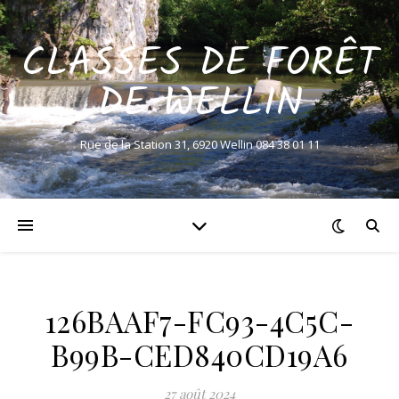
CLASSES DE FORÊT
DE WELLIN
Rue de la Station 31, 6920 Wellin 084 38 01 11
126BAAF7-FC93-4C5C-
B99B-CED840CD19A6
27 août 2024