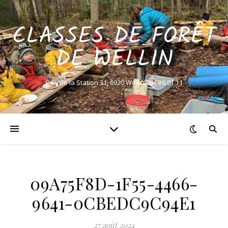
CLASSES DE FORÊT
DE WELLIN
Rue de la Station 31, 6920 Wellin 084 38 01 11
09A75F8D-1F55-4466-
9641-0CBEDC9C94E1
27 août 2024