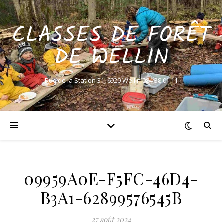
CLASSES DE FORÊT
DE WELLIN
Rue de la Station 31, 6920 Wellin 084 38 01 11
09959A0E-F5FC-46D4-
B3A1-62899576545B
27 août 2024