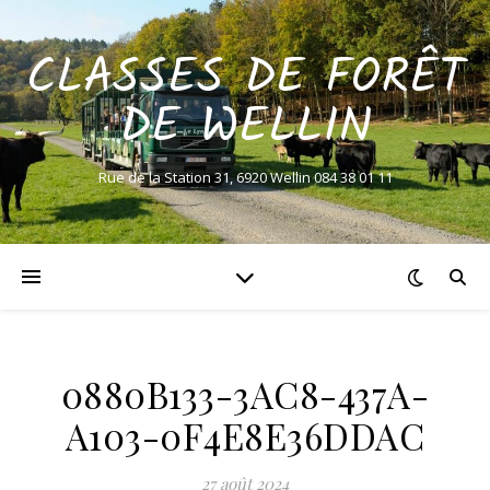
CLASSES DE FORÊT
DE WELLIN
Rue de la Station 31, 6920 Wellin 084 38 01 11
0880B133-3AC8-437A-
A103-0F4E8E36DDAC
27 août 2024