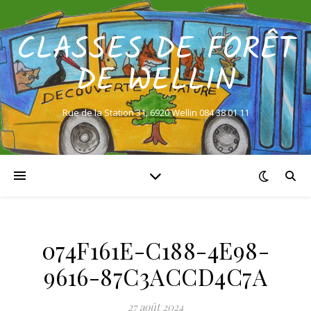
CLASSES DE FORÊT
DE WELLIN
Rue de la Station 31, 6920 Wellin 084 38 01 11
074F161E-C188-4E98-
9616-87C3ACCD4C7A
27 août 2024