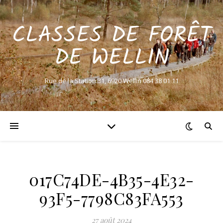
CLASSES DE FORÊT
DE WELLIN
Rue de la Station 31, 6920 Wellin 084 38 01 11
017C74DE-4B35-4E32-
93F5-7798C83FA553
27 août 2024