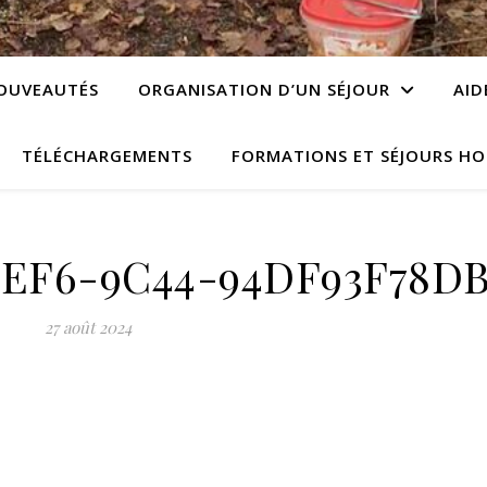
OUVEAUTÉS
ORGANISATION D’UN SÉJOUR
AID
TÉLÉCHARGEMENTS
FORMATIONS ET SÉJOURS HO
4EF6-9C44-94DF93F78D
27 août 2024